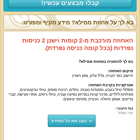
קבלו מבצעים עכשיו!
בא לך על אחוזת ממילא? מידע מקיף ומפורט:
האחוזה מורכבת מ-2 קומות וישנן 2 כניסות
נפרדות (בכל קומה כניסה נפרדת).
בא לך להתארח באחוזת ממילא?
מיקום האחוזה:
היישוב כפר חנניה, גליל עליון, צפון הארץ.
אטרקציות בקרבת האחוזה:
מסלולי טיול בטבע, מסעדות טובות, נחלים, רכיבת סוסים, טיולי טרקטורונים,
פעילויות לילדים, מרכזי קניות במרחק נסיעה קצרה, טיולי ג'יפים, אתרי מורשת, קברי
צדיקים, אגמון החולה, הכנרת, מתחמי קיאקים.
נוף חיצוני:
הרי הגליל.
הצג את כל המידע
על קצה המזלג:
וילת נופש יפהפייה וקסומה במיוחד עם כל הדרוש לחוויה מדהימה של אירוח.
האחוזה יפהפייה, מושקעת ומאוד מטופחת. האירוח כולל 3 חדרי שינה קסומים,
מטבח, חצר נופש עם בריכה מחוממת ומקורה בעונה ועוד.