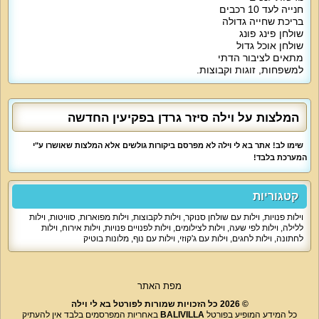
חנייה לעד 10 רכבים
בריכת שחייה גדולה
שולחן פינג פונג
שולחן אוכל גדול
מתאים לציבור הדתי
למשפחות, זוגות וקבוצות.
המלצות על וילה סיזר גרדן בפקיעין החדשה
שימו לב! אתר בא לי וילה לא מפרסם ביקורות גולשים אלא המלצות שאושרו ע"י
המערכת בלבד!
קטגוריות
וילות פנויות
,
וילות עם שולחן סנוקר
,
וילות לקבוצות
,
וילות מפוארות
,
סוויטות
,
וילות
ללילה
,
וילות לפי שעה
,
וילות לצילומים
,
וילות לפנויים פנויות
,
וילות אירוח
,
וילות
לחתונה
,
וילות לחגים
,
וילות עם ג'קוזי
,
וילות עם נוף
,
מלונות בוטיק
מפת האתר
© 2026 כל הזכויות שמורות לפורטל בא לי וילה
כל המידע המופיע בפורטל
BALIVILLA
באחריות המפרסמים בלבד אין להעתיק