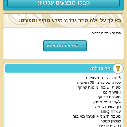
קבלו מבצעים עכשיו!
בא לך על וילה סיזר גרדן? מידע מקיף ומפורט:
פרטים נוספים בקרוב.
הצג את כל המידע
מה בוילה?
6 חדרי שינה מעוצבים
ללינה של עד כ- 29 נופשים.
פינות ישיבה ומיטות שיזוף
WIFI חינם
מערכת קריוקי
ג'קוזי ספא מפנק
נוף עוצר נשימה
עמדת BBQ
מטבח חיצוני + פנימי מאובזר
שולחן סנוקר
נגישות לנכים