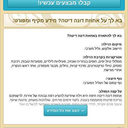
קבלו מבצעים עכשיו!
בא לך על אחוזת דונה דיטה? מידע מקיף ומפורט:
בא לך להתארח באחוזת דונה דיטה
?
מיקום הוילה
:
היישוב אלקוש, גליל מערבי.
אטרקציות בקרבת הוילה
:
מסלולי טיול יפים, חופים בנהריה ואכזיב, פעילויות לילדים, מסעדות טובות, רכיבת
סוסים, טיולי טרקטורונים, מרכזי קניות, נחלים, מבצר מונפורט, אתר ראש הנקרה,
אתרי מורשת.
נוף חיצוני
:
נוף קסום של הגליל המערבי.
על קצה המזלג
:
אחוזת דונה דיטה היפה היא וילה שיודעת להציע רמה גבוהה של אירוח. לרשותכם
בריכה פרטית מחוממת בעונה, ג'קוזי זרמים מדהים, שולחנות משחק, מיטות שיזוף,
עיצוב פנים יוקרתי, חדרי שינה נוחים, מטבח מאובזר שאפשר לבשל בו ועוד.
הצג את כל המידע
מה הוילה כוללת
:
לינה ב-6 חדרי שינה זוגיים ועוד חדר שינה שמיועד לילדים. חדרי השינה כוללים
מיטה זוגית, מזרן אורתופדי נוח, מסך טלוויזיה, ממיר כבלים, ארון, שידות, מיזוג אוויר.
לרשותכם 6 חדרי רחצה ושירותים.