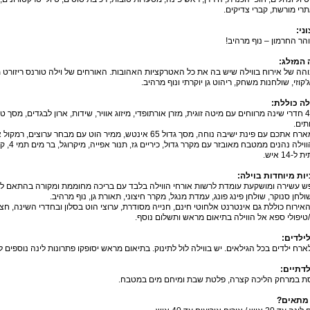
רי מורשת
,
קברי צדיקים
.
וני
:
הר החרמון – נוף מרהיב
!
 המזלג
:
הה של אירוח בווילה שיש בה את כל האטרקציות האהובות
.
האורחים של וילה טורנס ריזורט
ג
'
קוזי
,
שולחנות משחק
,
ריהוט גן יוקרתי ונוף מרהיב
.
לה כוללת
:
חדרי שינה מרווחים עם מיטה זוגית
,
מזרן אורתופדי
,
מיזוג אוויר
,
שידות
,
ארון לבגדים
,
מסך טל
תים
.
ארח אתכם עם פינת ישיבה נוחה
,
מסך גדול
65
אינטש
,
ממיר הוט עם מבחר ערוצים
,
רמקול א
ווילה נהנים ממטבח מאובזר עם מקרר גדול
,
כיריים גז
,
תנור אפייה
,
מיקרוגל
,
בר מים תמי
4,
קו
ת ל
-14
איש
.
ות מיוחדות בוילה
:
ש עשירה ומושקעת עומדת לרשות אורחי הווילה בלבד עם בריכה מחוממת ומקורה בהתאם לע
ולחן סנוקר
,
שולחן פינג פונג
,
עמדת מנגל
,
מקרר חיצוני
,
תאורת גן
,
נוף מרהיב
.
אירוח כוללת גם אינטרנט אלחוטי חינם
,
חנייה מסודרת
,
ערוצי הוט בסלון ובחדרי השינה
,
חצר
/
טיפולי ספא אל הווילה בתיאום מראש ותשלום נוסף
.
לילדים
:
רח ילדים בכל הגילאים
.
יש בווילה לול לתינוק
.
בתיאום מראש יסופקו פתרונות לינה נוספים ל
לדתיים
:
סת במרחק הליכה קצרה
,
פלטת שבת ומיחם מים במטבח
.
 מתאים
?