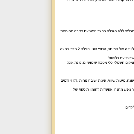
 מבלים ללא הגבלה בחצר נופש עם בריכה מחוממת
וויזיה מול המיטה
,
ערוצי הוט
.
בווילה
2
חדרי רחצה
יכותי עם בלוטות
'.
מקום חשמלי
,
כלי מטבח שימושיים
,
פינת אוכל
ונה
,
מיטות שיזוף
,
פינות ישיבה נוחות
,
ג
'
קוזי זרמים
 נופש מהנה
.
אפשרות להזמין תוספת של
ילדים
.