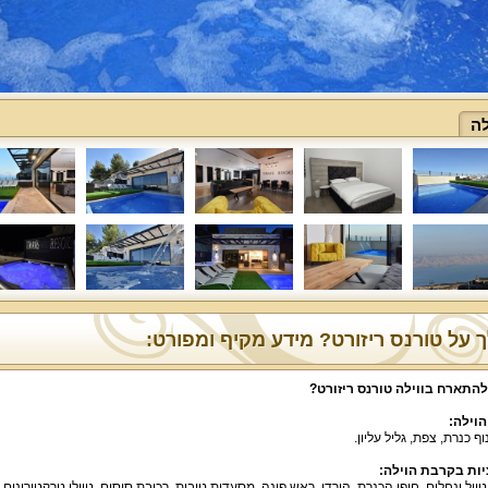
לה
 על טורנס ריזורט? מידע מקיף ומפורט:
להתארח בווילה טורנס ריזורט
?
הוילה
:
וף כנרת
,
צפת
,
גליל עליון
.
ות בקרבת הוילה
:
טיול ונחלים
,
חופי הכנרת
,
הירדן
,
ראש פינה
,
מסעדות טובות
,
רכיבת סוסים
,
טיולי טרקטורונים
,