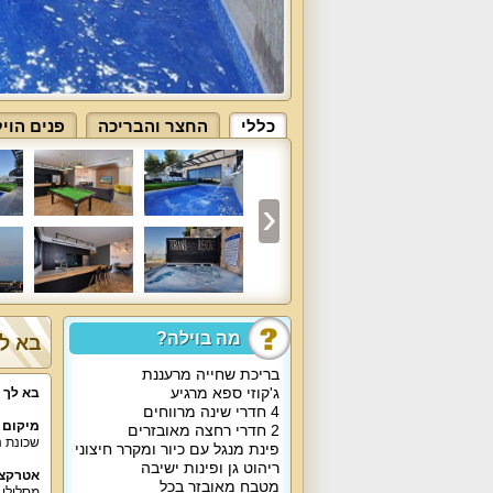
כללי
החצר והבריכה
פנים הוי
מה בוילה?
בא לך
בריכת שחייה מרעננת
ג'קוזי ספא מרגיע
בא לך 
4 חדרי שינה מרווחים
מיקום 
2 חדרי רחצה מאובזרים
שכונת נ
פינת מנגל עם כיור ומקרר חיצוני
ריהוט גן ופינות ישיבה
אטרקצי
מטבח מאובזר בכל
מסלולי 