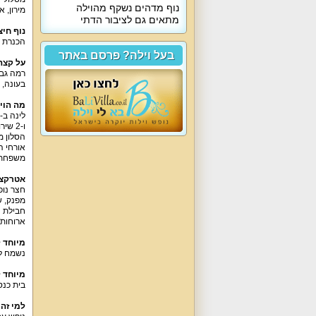
נוף מדהים נשקף מהוילה
מירון
,
את
מתאים גם לציבור הדתי
נוף חיצ
הכנרת ו
בעל וילה? פרסם באתר
על קצה
רמה גבו
בעונה
,
מה הוי
לינה ב
-4
ו
-2
שירו
הסלון מ
אורחי ה
משפחתי
אטרקצי
חצר נופ
מפנק
,
ש
חבילת ה
ארוחות
מיוחד 
נשמח לא
מיוחד 
בית כנ
למי זה