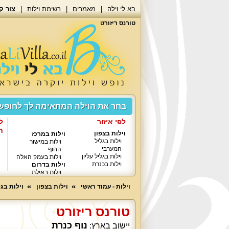
בא לי וילה
מאמרים
רשימת וילות
צור ק
טורנס ריזורט
בחר את הוילה המתאימה לך לחופ
לפי איזור
ל
ח
וילות בצפון
וילות במרכז
וילות בגליל
וילות במישור
המערבי
החוף
וילות בגליל עליון
וילות בעמק האלה
וילות בכנרת
וילות בדרום
וילות באילת
וילות - עמוד ראשי
וילות בצפון
וילות בגל
טורנס ריזורט
נוף כנרת
יישוב בארץ: