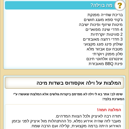
מפנקים ונוחים. בסוויטות האווירה רומנטית.
מה בוילה?
אוהבים לבשל? וילה אקסודוס כוללת מטבח עם מקרר גדול, כיריים גז, תנור אפייה,
קומקום חשמלי, מיקרוגל, תמי 4, כלים שימושיים, פינת אוכל גדולה עד 30 סועדים.
בריכת שחייה מפנקת
בסלון תמצאו פינת ישיבה נוחה, מסך גדול, מבחר ערוצים.
ג'קוזי ספא מענג חושים
מיטות שיזוף ופינות ישיבה
אטרקציות מיוחדות בוילה
:
4 חדרי שינה מפוארים
אורחי הווילה נהנים בבלעדיות מחצר נופש עם בריכה מהנה, ג'קוזי ספא, מיטות
2 סוויטות יוקרתיות
שיזוף, פינות ישיבה, שולחן פינג פונג, עמדת מנגל עם מטבחון, נוף הררי קסום.
האירוח כולל גישה חופשית לאינטרנט, חנייה פרטית, אופציה להזמין ארוחות מוכנות
3 חדרי רחצה מאובזרים
וטיפולי ספא בתיאום מראש ועלות נוספת.
שולחן פינג פונג מקצועי
מטבח עם אבזור מלא
מיוחד לילדים
:
סלון מפנק ויוקרתי
הורים לילדים מוזמנים לתאם מראש תוספת של פתרונות לינה לילדים קטנים
אינטרנט אלחוטי חינם
ותינוקות.
פינת BBQ מאובזרת
מיוחד לדתיים
:
וילה אקסודוס מארחת אתכם עם פלטת שבת ומיחם. יש בית כנסת במרחק הליכה.
למי זה מתאים
?
המלצות על וילה אקסודוס בשדות מיכה
אירוח עם לינה עד 30 נופשים / אירועים עד 100 איש.
וילה במרכז למשפחות, זוגות, קבוצות חברים, אנשי עסקים, קהל דתי, אירוח ימי
שימו לב! אתר בא לי וילה לא מפרסם ביקורות גולשים אלא המלצות שאושרו ע"י
גיבוש וכיף, אירועים עסקיים, סדנאות, השקות, הרצאות, מסיבות רווקים ורווקות.
המערכת בלבד!
המלצה חמה!
תודה רבה לאיציק ולכל הצוות המדהים.
מעבר לזה שהיה אירוע נפלא, כל ההתנהלות מול איציק לפני ובזמן
האירוע היתה ברמה מקצועית, קלילה ועם הרבה שמח.