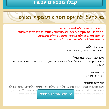
קבלו מבצעים עכשיו!
בא לך על וילה אקסודוס? מידע מקיף ומפורט:
וילה אקסודוס כוללת 4 חדרי שינה.
במתחם וילה אקסודוס ניתן לשכור עוד 2 סוויטות בתוספת תשלום:
סוויטה מס' 1 כוללת 2 חדרי שינה עם דלת מקשרת.
סוויטה מס' 2 כוללת חדר שינה 1 עם גלריה.
מיקום הוילה
:
היישוב שדות מיכה, מרכז הארץ.
אטרקציות בקרבת הוילה
:
טיולי טרקטורונים, מסלולי טיול, מסעדות טובות, מרכזי קניות וקניונים, אטרקציות
לילדים.
נוף חיצוני
:
נוף הררי מדהים.
על קצה המזלג
:
וילת נופש מפוארת ומטופחת עם כל הדרוש לחופשה מפנקת לגוף ולנשמה. הווילה
מושכרת עם 4 חדרי שינה זוגיים, 2 סוויטות מפוארות, 3 חדרי רחצה, 7 שירותים,
הצג את כל המידע
מטבח מאובזר, פינת אוכל גדולה, סלון מפנק, חצר נופש מהנה ומושקעת.
מה הוילה כוללת
:
לינה בחדרי שינה מפנקים ונוחים לאירוח זוגי עם מיטה זוגית, מזרון אורתופדי, שידות,
ארון לבגדים, מיזוג אוויר, מסך טלוויזיה מול המיטה, חבילת ערוצים. החדרים כולם