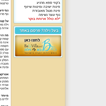
ג'קוזי ספא מרגיע
טרקטורו
פינות ישיבה ומיטות שיזוף
פינת מנגל מאובזרת
נוף חיצ
נוף מרה
נוף עוצר נשימה
*לא כולל ארוחת בוקר
על קצה
וילה מו
אירוח ב
בעל וילה? פרסם באתר
מה הוי
קומת קר
אינה מח
עם ספות 
מסך עם מ
הסלון של וילה
ופינת אוכל ל-15 סועדים (אפש
אטרקצי
מפנק ומרווח (מתאים ל-
אורחי ה
אלחוטי,
מיוחד 
ילדים ב