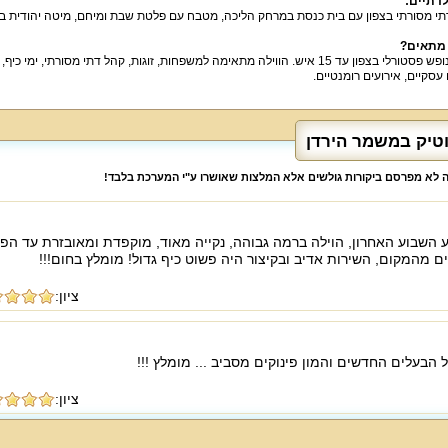
לדתיים
:
תי מסורתי בצפון עם בית כנסת במרחק הליכה, מטבח עם פלטת שבת ומיחם, מיטה יהודית ב
 מתאים
?
אירוח ונופש פסטורלי בצפון עד 15 איש. הווילה מתאימה למשפחות, זוגות, קהל דתי מסור
 עסקיים, אירועים רומנטיים.
וטיק במשמר הירדן
לה לא מפרסם ביקורות גולשים אלא המלצות שאושרו ע"י המערכת בלבד!
ע השבוע האחרון, הוילה ברמה גבוהה, נקייה מאוד, מוקפדת ומאובזרת עד הפ
ם מהמקום, השירות אדיב ובקיצור היה פשוט כיף גדול! מומלץ בחום!!!
ציון:
ל הבעלים החדשים והמון פינוקים מסביב ... מומלץ !!!
ציון: