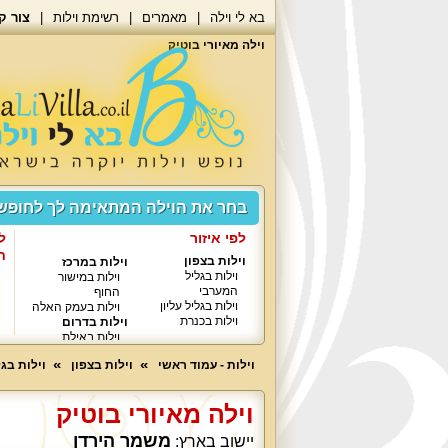
בא לי וילה
מאמרים
רשימת וילות
צור ק
וילה מאיורי בוטיק
בחר את הוילה המתאימה לך לחופ
לפי איזור
ל
ח
וילות בצפון
וילות במרכז
וילות בגליל
וילות במישור
המערבי
החוף
וילות בגליל עליון
וילות בעמק האלה
וילות בכנרת
וילות בדרום
וילות באילת
וילות - עמוד ראשי
וילות בצפון
וילות בגל
וילה מאיורי בוטיק
משמר הירדן
יישוב בארץ: