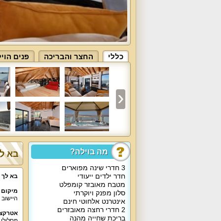
כללי
החצר והבריכה
פנים הוי
מה בוילה?
בא לך
3 חדרי שינה מפוארים
חדר ילדים ייעודי
בא לך 
מטבח מאובזר קומפלט
מיקום 
סלון מפנק ויוקרתי
היישוב הפסטורל
אינטרנט אלחוטי חינם
2 חדרי רחצה מאובזרים
אטרקצי
בריכת שחייה מהנה
מסלולי 