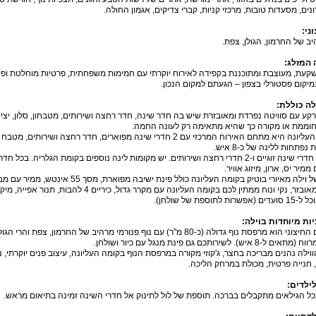
נים, מסעדות טובות, מרכזי קניות, קברי צדיקים, אגמון החולה.
וני
:
יב של החרמון, הגולן, צפת.
 המזלג
:
שקעת, מעוצבת ומתוכננת בקפידה לאירוח יוקרתי עם חמימות משפחתית, פרטיות מוחלטת ופ
מיקום פסטורלי בצפון – הגעתם למקום הנכון.
לה כוללת
:
קע עם סוויטה נפרדת ומאובזרת שיש בה חדר שינה, חדר רחצה ושירותים, מטבחון, סלון, יצי
וממת או מקורה כך שהיא מתאימה רק לעונה החמה.
הקומה העליונה היא מתחם האירוח המרכזי עם 2 חדרי שינה מפוארים, חדר 
נפתחות ללינה של כ-8 איש.
סה"כ 3 חדרי שינה זוגיים ו-2 חדרי רחצה ושירותים. יש מקומות לינה נוספים בקומת הגלרי
מיר יס, ארון, מיזוג אוויר.
 מאיורי בוטיק בקומה העליונה כולל פינת ישיבה מפוארת, מסך 55 אינטש, ממיר עם מבחר ערוצים וסרטים, משחקי חברה, מערכת שמע.
רות לתוספת של שולחן).
ות מיוחדות בוילה
:
המתחם החיצוני הוא מרפסת נוף גדולה (כ-80 מ"ר) עם נוף פנורמי מרהיב של ה
8 איש). לשירותכם גם פינת מנגל עם כיור ושולחן.
ווילה נהנים מבריכה בחצר, ג'קוזי מקורה במרפסת הנוף בקומה העליונה, עיצוב פנים יוקרתי,
 חנייה פרטית, מכולת במרחק הליכה.
לילדים
:
כל הגילאים מתקבלים בברכה. תוספת של לול לתינוק אל חדרי השינה זמינה בתיאום מראש.