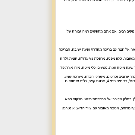
ינוקים רבים. אם אתם מחפשים רמה גבוהה של
אה אל חצר עם בריכה מגודרת ופינת ישיבה. הבריכה
רחצה ושירותים, מטבח מאובזר, סלון מפנק, מרפסת נוף גדולה, קומת גלריה
ה. בכל חדר שינה מיטה זוגית, מצעים וכלי מיטה, מזרן אורתופדי,
מטבח מאובזר, נקי ונוח ממתין לכם בקומה העליונה עם מקרר גדול, כיריים 4 להבות, תנור אפייה, מיקרוגל, בר מים תמי 4, מכונת קפה, כלים שימושיים
חרמון, צפת והרי הגולן. בחלק מקורה של המרפסת תיהנו מג'קוזי ספא
 נוף מרהיב, מטבח מאובזר עם ציוד חדיש, אינטרנט