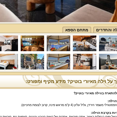
לה והחדרים
מתחם הספא
 על וילה מאיורי בוטיק? מידע מקיף ומפורט:
להתארח בווילה מאיורי בוטיק
?
הוילה
:
י משמר הירדן, גליל עליון (4 ק"מ מראש פינה, קרוב לצומת מחניים).
ות בקרבת הוילה
:
טיול יפים בנחלים באזור, אתרי מורשת, אתרים של רשות הטבע והגנים, תצפיות נוף, חורשת טל, 