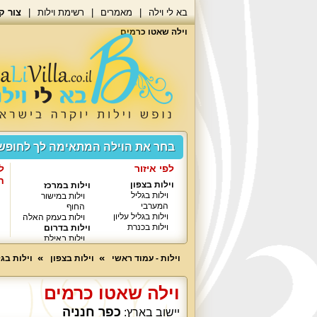
בא לי וילה
מאמרים
רשימת וילות
צור ק
וילה שאטו כרמים
בחר את הוילה המתאימה לך לחופ
לפי איזור
ל
ח
וילות בצפון
וילות במרכז
וילות בגליל
וילות במישור
המערבי
החוף
וילות בגליל עליון
וילות בעמק האלה
וילות בכנרת
וילות בדרום
וילות באילת
וילות - עמוד ראשי
וילות בצפון
וילות בגל
וילה שאטו כרמים
כפר חנניה
יישוב בארץ: