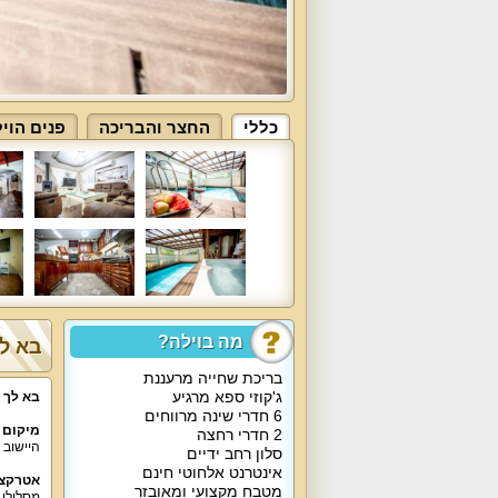
כללי
החצר והבריכה
פנים הוי
מה בוילה?
בא לך
בריכת שחייה מרעננת
ג'קוזי ספא מרגיע
בא לך 
6 חדרי שינה מרווחים
מיקום 
2 חדרי רחצה
היישוב 
סלון רחב ידיים
אינטרנט אלחוטי חינם
אטרקצי
מטבח מקצועי ומאובזר
מסלולי 