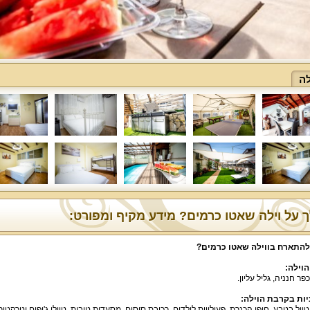
לה
 על וילה שאטו כרמים? מידע מקיף ומפורט:
להתארח בווילה שאטו כרמים
?
הוילה
:
כפר חנניה
,
גליל עליון
.
ות בקרבת הוילה
:
טיול בטבע
,
חופי הכנרת
,
פעילויות לילדים
,
רכיבת סוסים
,
מסעדות טובות
,
טיולי ג
'
יפים וטרקטור