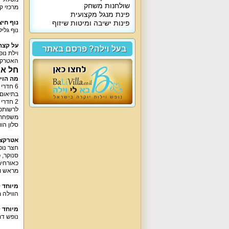
שולחנות משחק
מרכזי קנ
פינת מנגל מקצועית
פינות ישיבה ומיטות שיזוף
נוף חיצ
נוף גליל
על קצה
בעל וילה? פרסם באתר
וילת נו
האטרקצ
חל אי
מה הוי
6
חדרי 
בתיאום 
2
חדרי 
לרשותכם
משפחתי
סלון הו
אטרקצי
חצר נופ
סנוקר
,
פ
כאורחים
מראש ו
מיוחד 
הווילה 
מיוחד 
נופש דת