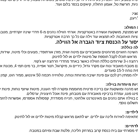
יות
,
חורשת טל
,
אגמון החולה
,
קיאקים בכפר בלום ועוד
.
וני
:
 רענן
.
 המזלג
:
פש מפנקת
,
מושקעת ועשירה באטרקציות
.
אורחי הווילה נהנים מ
-6
חדרי שינה יוקרתיים
,
מטבח
יות האהובות
.
לא תמצאו עוד וילה עם כל כך הרבה אטרקציות
.
סור על הכנסת ציוד הגברה אל הווילה
.
לה כוללת
:
השינה הזוגיים מרוהטים ומאובזרים עם מיטה זוגית
,
מזרן אורתופדי
,
מצעים וכלי מיטה
,
שידות
,
מראש תוכלו לקבל תוספת של מיטות ילדים או לול לתינוק
.
רחצה ו
-3
שירותים כוללת הווילה כאשר באחד מחדרי הרחצה יש ג
'
קוזי
.
 מטבח מאובזר ונוח עם מקרר גדול
,
כיריים גז
,
מיקרוגל
,
תנור אפייה
,
בר מים תמי
4,
מכונת א
ת נוחה ל
-15
סועדים
.
וילה ממתין רק לכם עם פינת ישיבה מרווחת ונוחה
,
טלוויזיה חכמה
50
אינטש
,
ממיר הוט
,
קמין 
ות מיוחדות בוילה
:
ש מהנה ומושקעת עם בריכה פרטית מחוממת ומקורה לפי העונה
,
מיטות שיזוף נוחות
,
פינות 
ינג פונג
,
עמדת ברביקיו מאובזרת עם מטבחון
,
פינת אוכל חיצונית
,
ערסלים
.
 בווילה אתם נהנים גם מאינטרנט אלחוטי
,
חנייה מסודרת
,
קפסולות אספרסו
,
אפשרות להזמי
תשלום נוסף
.
לילדים
:
מתאימה לאירוח ולינה עם ילדים
.
יש לתאם מראש קבלת מיטות ילדים או לול לתינוק
.
לדתיים
:
י מסורתי עם בית כנסת קרוב במרחק הליכה
,
פלטת שבת ומיחם במטבח
.