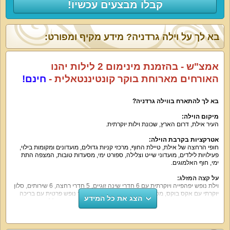
קבלו מבצעים עכשיו!
בא לך על וילה גרדניה? מידע מקיף ומפורט:
אמצ"ש - בהזמנת מינימום 2 לילות יהנו
האורחים מארוחת בוקר קונטיננטאלית -
חינם!
בא לך להתארח בווילה גרדניה
?
מיקום הוילה
:
העיר אילת, דרום הארץ, שכונת וילות יוקרתית.
אטרקציות בקרבת הוילה
:
חופי הרחצה של אילת, טיילת החוף, מרכזי קניות גדולים, מועדונים ומקומות בילוי,
פעילויות לילדים, מועדוני שייט וצלילה, ספורט ימי, מסעדות טובות, המצפה התת
ימי, חוף האלמוגים.
על קצה המזלג
:
וילת נופש יפהפייה ויוקרתית עם 6 חדרי שינה זוגיים, 5 חדרי רחצה, 6 שירותים, סלון
יוקרתי עם אקס בוקס, מטבח מאובזר עם פינת אוכל, חצר נופש פרטית עם בריכה
הצג את כל המידע
מחוממת בעונה וג'קוזי.
הווילה מתאימה לנופש משפחתי רגוע
.
ללא מסיבות
רועשות במתחם
.
גילאי
27
ומעלה
.
חל איסור על הכנסת ציוד הגברה אל הווילה
.