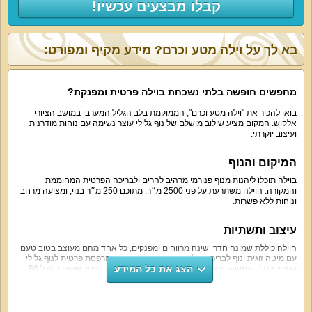
קבלו מבצעים עכשיו!
בא לך על וילה מטע וכרם? מידע מקיף ומפורט:
מחפשים חופשה בלתי נשכחת בוילה פרטית ומפנקת?
בואו להכיר את "וילה מטע וכרם", הממוקמת בלב הגליל המערבי במושב הציורי
אלקוש. המקום מציע שילוב מושלם של נוף גלילי עוצר נשימה עם נוחות מודרנית
ועיצוב יוקרתי.
המיקום והנוף
בוילה תוכלו ליהנות מנוף פנורמי מרהיב להרים ולבריכה הפרטית המחוממת
והמקורה. הוילה משתרעת על פני 2500 מ״ר, מתוכם 250 מ״ר בנוי, ומציעה מרחב
ונוחות ללא פשרות.
עיצוב ותשתיות
הוילה כוללת שמונה חדרי שינה מרווחים ומפנקים, כל אחד מהם מעוצב בטוב טעם
עם מיטה זוגית ונוף לבריכה. חלק מהחדרים מציעים גם מרפסת פרטית לנוף גלילי
הצג את כל המידע
קסום. הסלון המפואר מצוייד במערכת ישיבה ל-20 אנשים ומסך שטוח בגודל 86
אינץ', מושלם למפגשים חברתיים.
חוויות חוץ ופנאי