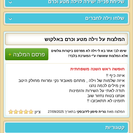
שליחת פנייה ישירה לוילה מטע וכרם
שלחו וילה לחברים
המלצות על וילה מטע וכרם באלקוש
שימו לב! אתר בא לי וילה לא מפרסם ביקורות גולשים
פרסם המלצה
אלא המלצות שאושרו ע"י המערכת בלבד!
חופשה ראש השנה משפחתית
איזה כיף !!
איזה שלמות של וילה , מתחם מאובזר נקי ומרווח מחולק היטב
אין מילים לכמה נהנו
תודה לאתי על השירות והזמינות
אנחנו בטוח נחזור שוב
תזמינו לא תתאכזבו !!
ציון:
המלצה מאת
נורית סימון לידובסקי
בתאריך 27/09/2025
קטגוריות