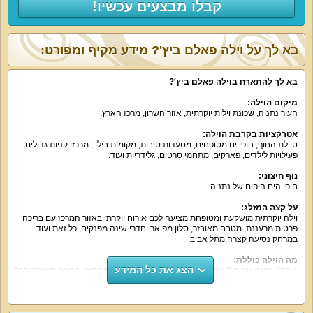
קבלו מבצעים עכשיו!
בא לך על וילה פאלם ביץ'? מידע מקיף ומפורט:
בא לך להתארח בוילה פאלם ביץ
'?
מיקום הוילה
:
העיר נתניה, שכונת וילות יוקרתית, אזור השרון, מרכז הארץ.
אטרקציות בקרבת הוילה
:
טיילת החוף, חופי ים מטופחים, מסעדות טובות, מקומות בילוי, מרכזי קניות גדולים,
פעילויות לילדים, פארקים, מתחמי סרטים, גלידריות ועוד.
נוף חיצוני
:
חופי הים היפים של נתניה.
על קצה המזלג
:
וילה יוקרתית מושקעת ומטופחת מציעה לכם אירוח יוקרתי באזור המרכז עם בריכה
פרטית מרעננת, מטבח מאובזר, סלון מפואר וחדרי שינה מפנקים, כל זאת ועוד
במרחק נסיעה קצרה מתל אביב.
מה הוילה כוללת
:
הצג את כל המידע
4 חדרי שינה נוחים לשנת לילה טובה, 3 חדרי רחצה, 3 שירותים, מטבח מאובזר בכל
הדרוש (כולל פינת אוכל), סלון יוקרתי מפואר, חצר נופש עם בריכה פרטית.
מה בחדרי השינה? מיטה זוגית נוחה, מצעים וכלי מיטה איכותיים, מיזוג אוויר, שידות
וארון לבגדים, יש מסך טלוויזיה בחדר שינה אחד.
הסלון של וילה פאלם ביץ' מעוצב בסגנון יוקרתי עם פינת ישיבה מפנקת, מיזוג אוויר