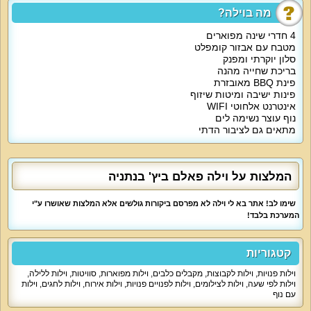
ומסך גדול 60 אינטש.
מה בוילה?
מה יש במטבח? אתם מוזמנים לבשל ולארח עם מקרר גדול, תנור אפייה, כיריים גז,
מיקרוגל, קומקום חשמלי, כלים שימושיים בסיסיים כולל סכו"ם וכוסות, פינת אוכל יפה
4 חדרי שינה מפוארים
ל-12 איש.
מטבח עם אבזור קומפלט
סלון יוקרתי ומפנק
אטרקציות מיוחדות בוילה
:
בריכת שחייה מהנה
חצר נופש מטופחת מקיפה את וילה פאלם ביץ' עם בריכה פרטית מרעננת, מיטות
פינת BBQ מאובזרת
שיזוף, פינות ישיבה, תאורת גן ועמדת ברביקיו מאובזרת.
על חשבון הבית תקבלו גישה חופשית לאינטרנט וחנייה מסודרת באזור.
פינות ישיבה ומיטות שיזוף
אינטרנט אלחוטי WIFI
מיוחד לילדים
:
נוף עוצר נשימה לים
תוספת של מיטות ילדים או לול לתינוק לחדרי השינה בתיאום מראש.
מתאים גם לציבור הדתי
מיוחד לדתיים
:
פלטת שבת ומייחם למטבח, יש בית כנסת קרוב בשכונה.
המלצות על וילה פאלם ביץ' בנתניה
למי זה מתאים
?
אירוח משפחות, זוגות, קבוצות חברים, קהל דתי מסורתי, מתאים לאירוח עם ילדים,
מתאים להצעות נישואין, מתאים לימי גיבוש וכיף, כנסים, סדנאות, הרצאות, אירועי
שימו לב! אתר בא לי וילה לא מפרסם ביקורות גולשים אלא המלצות שאושרו ע"י
חברה, אירועים משפחתיים קטנים, אירועים עסקיים.
המערכת בלבד!
קטגוריות
וילות פנויות
,
וילות לקבוצות
,
מקבלים כלבים
,
וילות מפוארות
,
סוויטות
,
וילות ללילה
,
וילות לפי שעה
,
וילות לצילומים
,
וילות לפנויים פנויות
,
וילות אירוח
,
וילות לחגים
,
וילות
עם נוף