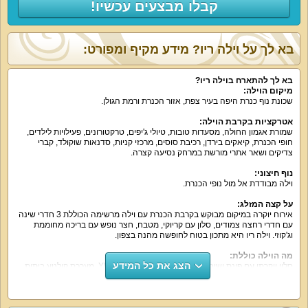
קבלו מבצעים עכשיו!
בא לך על וילה ריו? מידע מקיף ומפורט:
בא לך להתארח בוילה ריו
?
מיקום הוילה
:
שכונת נוף כנרת היפה בעיר צפת, אזור הכנרת ורמת הגולן.
אטרקציות בקרבת הוילה
:
שמורת אגמון החולה, מסעדות טובות, טיולי ג'יפים, טרקטורונים, פעילויות לילדים,
חופי הכנרת, קיאקים בירדן, רכיבת סוסים, מרכזי קניות, סדנאות שוקולד, קברי
צדיקים ושאר אתרי מורשת במרחק נסיעה קצרה.
נוף חיצוני
:
וילה מבודדת אל מול נופי הכנרת.
על קצה המזלג
:
אירוח יוקרה במיקום מבוקש בקרבת הכנרת עם וילה מרשימה הכוללת 3 חדרי שינה
עם חדרי רחצה צמודים, סלון עם קריוקי, מטבח, חצר נופש עם בריכה מחוממת
וג'קוזי. וילה ריו היא מתכון בטוח לחופשה מהנה בצפון.
מה הוילה כוללת
:
הצג את כל המידע
סלון יוקרתי עם פינת ישיבה נוחה, מסך גדול עם ערוצי YES, מערכת קולנוע ביתית
יוקרתית, מערכת קריוקי, הסלון אידאלי לאירוח ומפגשים חברתיים. המטבח של וילה
ריו ממתין לכם עם קומקום, כיריים, מקרר גדול, כלים, מיקרוגל ועוד, עמדת ברביקיו
מאובזרת יש בחצר. נופשים דתיים יוכלו לקבל תוספת של פלטה ומייחם למטב
בשבת. 3 חדרי שינה זוגיים כוללת הוילה, בכל חדר שינה מיטה זוגית, מצעים וכלי