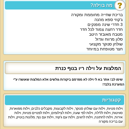
מיטה, מסך עם ערוצי YES, עיצוב יוקרתי רומנטי וחדר רחצה צמוד מאובזר.
מה בוילה?
אטרקציות מיוחדות בוילה
:
בריכת שחייה מחוממת ומקורה
חצר נופש מטופחת עם בריכה מחוממת ומקורה לפי העונה, מיטות שיזוף, פינות
ג'קוזי ספא מהנה
ישיבה מול הנוף, נדנדות, אמבט ג'קוזי ספא, שולחן סנוקר, מדשאות וגם, עמדת
3 חדרי שינה מפנקים
ברביקיו עם גחלים וגז. וילה ריו כוללת גם אינטרנט אלחוטי חינם וחנייה בשפע.
חדר רחצה צמוד לכל חדר
מטבח מאובזר היטב
מיוחד לילדים
:
בתיאום ניתן לקבל מיטות ילדים ומיטת תינוק.
סלון מרווח וגדול
שולחן סנוקר מקצועי
למי זה מתאים
?
חצר מטופחת במיוחד
משפחות, אירוח עם ילדים, זוגות, ימי נישואין, ירח דבש, מסיבות יום הולדת, מסיבות
רווקים ורווקות, ערבי עסקים, מפגשים חברתיים ומשפחתיים, ימי גיבוש וכיף, סדנאות,
אירוח דתי מסורתי (יש בית כנסת במרחק הליכה). נציין כי הוילה נגישה לנכים. אירוח
עם חיות מחמד בתיאום.
המלצות על וילה ריו בנוף כנרת
שימו לב! אתר בא לי וילה לא מפרסם ביקורות גולשים אלא המלצות שאושרו ע"י
המערכת בלבד!
קטגוריות
וילות פנויות
,
וילות עם שולחן סנוקר
,
וילות לקבוצות
,
מקבלים כלבים
,
וילות מפוארות
,
סוויטות
,
וילות ללילה
,
וילות לפי שעה
,
וילות לצילומים
,
וילות לפנויים פנויות
,
וילות
אירוח
,
וילות לחתונה
,
וילות לחגים
,
וילות עם ג'קוזי
,
וילות עם נוף
,
מלונות בוטיק
,
וילות
עם בריכה מקורה