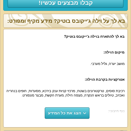
קבלו מבצעים עכשיו!
בא לך על וילה ג'ייקובס בוטיק? מידע מקיף ומפורט:
בא לך להתארח בוילה ג
'
ייקובס בוטיק
?
מיקום הוילה
:
מושב יערה, גליל מערבי.
אטרקציות בקרבת הוילה
:
רכיבת סוסים, טרקטורונים בשטח, מרכזי קניות ענק בירכא, מסעדות, חופים בנהריה
ואכזיב, טיולים בראש הנקרה, מצפה הילה, מערת הקשת, מבצר מונפורט.
נוף חיצוני
:
הצג את כל המידע
כפרי, פסטורלי וירוק.