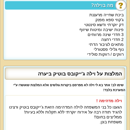
מה בוילה?
על קצה המזלג
:
ביכת שחייה מרעננת
החופשה המושלמת עם וילה ג'ייקובס בוטיק כוללת 3 חדרי שינה מאובזרים ונוחים,
ג'קוזי ספא מפנק
סלון מרוהט עם מסך גדול, מטבח מאובזר בכל הדרוש, חצר נופש מדהימה עם
דק יוקרתי ודשא סינטטי
בריכה וג'קוזי. וילה ג'ייקובס בוטיק מציעה אירוח יוקרה מפנק בגליל המערבי.
פינות ישיבה ומיטות שיזוף
3 חדרי שינה מרווחים
2 חדרי רחצה
מה הוילה כוללת
:
מתאים לציבור הדתי
נוף גלילי פסטורלי
רווקים / רווקות סולידי
סלון מעוצב עם פינת ישיבה נוחה, מסך גדול 55 אינץ', חיבור כבלים עם כל הערוצים
האהובים, מערכת סאונד. המטבח של וילה ג'ייקובס בוטיק ממתין לכם עם מקרר
גדול, כיריים, תנור אפייה, מיקרוגל, תמי 4, ערכת קפה ופינת אוכל ל-10 איש. 3 חדרי
שינה זוגיים כוללת הוילה יחד עם 2 חדרי רחצה. בכל חדר שינה מיטה זוגית, מצעים,
כלי מיטה, מסך וממיר.
המלצות על וילה ג'ייקובס בוטיק ביערה
שימו לב! אתר בא לי וילה לא מפרסם ביקורות גולשים אלא המלצות שאושרו ע"י
אטרקציות מיוחדות בוילה
:
המערכת בלבד!
חצר נופש מטופחת עם מדשאות, פינות ישיבה, מיטות שיזוף, ערסל, בריכה גדולה,
וילה מדהימה !
ג'קוזי ספא מפנק, עמדת מנגל עשויה אבן ואווירה פסטורלית כפרית. וילה ג'ייקובס
הגענו כל בני המשפחה לוילה המדהימה הזאת ג'ייקובס בוטיק ורצינו
בוטיק כוללת גם אינטרנט אלחוטי וחנייה פרטית. האורחים של וילה ג'ייקובס בוטיק
להגיד תודה רבה על אירוח יוקרתי ללא תקלות וללא בעיות!
יוכלו להזמין תוספת של ארוחות, עיסויים וטיפולי ספא בתיאום ותשלום נוסף.
ממליצים בחום!!
משפחת בונן.
מיוחד לילדים
: