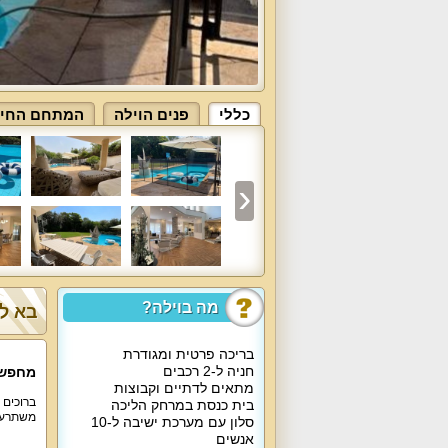
כללי
פנים הוילה
המתחם החיצו
מה בוילה?
בא לך
בריכה פרטית ומגודרת
חניה ל-2 רכבים
מחפשי
מתאים לדתיים וקבוצות
ברוכים 
בית כנסת במרחק הליכה
משתרעת על פני שטח של 1980 
סלון עם מערכת ישיבה ל-10
אנשים