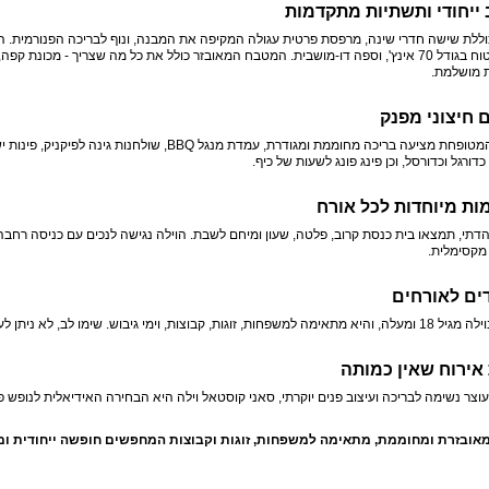
 ייחודי ותשתיות מתקדמות
מסך שטוח בגודל 70 אינץ', וספה דו-מושבית. המטבח המאובזר כולל את כל מה שצריך - מכונת
ת מושלמת.
חיצוני מפנק
החצר המטופחת מציעה בריכה מחוממת ומגודרת, עמדת מנגל 
דורגל וכדורסל, וכן פינג פונג לשעות של כיף.
ת מיוחדות לכל אורח
הדתי, תמצאו בית כנסת קרוב, פלטה, שעון ומיחם לשבת. הוילה נגישה לנכים עם כניסה רחבה ו
מקסימלית.
ים לאורחים
וצות, וימי גיבוש. שימו לב, לא ניתן לערוך מסיבות רועשות, וחניה זמינה לשני רכבים.
 אירוח שאין כמותה
עוצר נשימה לבריכה ועיצוב פנים יוקרתי, סאני קוסטאל וילה היא הבחירה האידיאלית לנופש פ
מאובזרת ומחוממת, מתאימה למשפחות, זוגות וקבוצות המחפשים חופשה ייחודית ומ