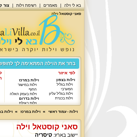
בא לי וילה
מאמרים
רשימת וילות
צור ק
סאני קוסטאל וילה
בחר את הוילה המתאימה לך לחופ
לפי איזור
ל
ח
וילות בצפון
וילות במרכז
וילות בגליל
וילות במישור
המערבי
החוף
וילות בגליל עליון
וילות בעמק האלה
וילות בכנרת
וילות בדרום
וילות באילת
וילות - עמוד ראשי
וילות במרכז
וילות ב
סאני קוסטאל וילה
קיסריה
יישוב בארץ: