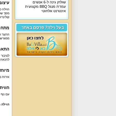
שולחן גינה ל-6 אנשים
עיצוב
עמדת מנגל BBQ מקצועית
אינטרנט אלחוטי
קולינרי
בעל וילה? פרסם באתר
מתחם 
ממגרש כ
התאמו
לציבור 
להנאה 
מיוחד
אירוח בוילה מגיל 18 ומעלה, והיא מתאימה למשפחות, זוגות, קב
חווית
עם נוף 
הוילה 