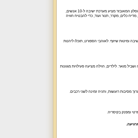
הוילה כוללת שישה חדרי שינה, מרפסת פרטית עגולה המקיפה את המבנה, ונוף לבריכה הפנורמית. הסלון המאובזר מציע מערכת ישיבה ל-10 אנשים,
 קפה, מדיח כלים, מקרר, תנור ועוד, כדי להבטיח חוויה
BBQ, שולחנות גינה לפיקניק, פינות ישיבה ומיטות שיזוף. לאוהבי הספורט, תוכלו ליהנות
שביל מואר. לילדים, הוילה מציעה פעילויות מגוונות
רטי ומפנק בקיסריה.
רגיעה.