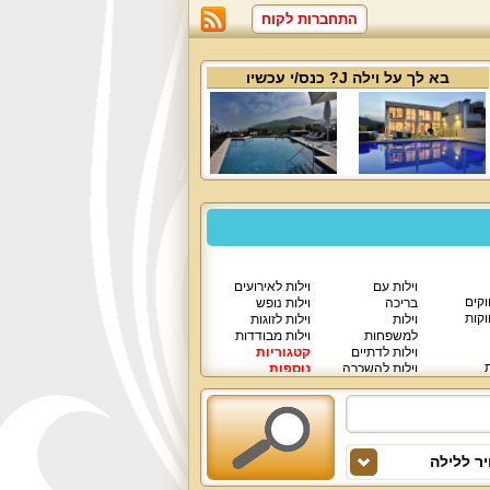
התחברות לקוח
בא לך על
וילה J
? כנס/י עכשיו
וילות עם
וילות לאירועים
וקים
בריכה
וילות נופש
וקות
וילות
וילות לזוגות
למשפחות
וילות מבודדות
וילות לדתיים
קטגוריות
ת
וילות להשכרה
נוספות
וילות יוקרתיות
ר ללילה