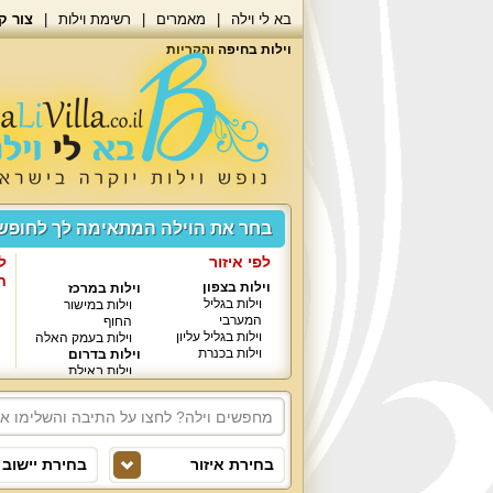
בא לי וילה
מאמרים
רשימת וילות
צור ק
וילות בחיפה והקריות
בחר את הוילה המתאימה לך לחופ
לפי איזור
ל
ח
וילות בצפון
וילות במרכז
וילות בגליל
וילות במישור
המערבי
החוף
וילות בגליל עליון
וילות בעמק האלה
וילות בכנרת
וילות בדרום
וילות באילת
בחירת איזור
בחירת יישוב