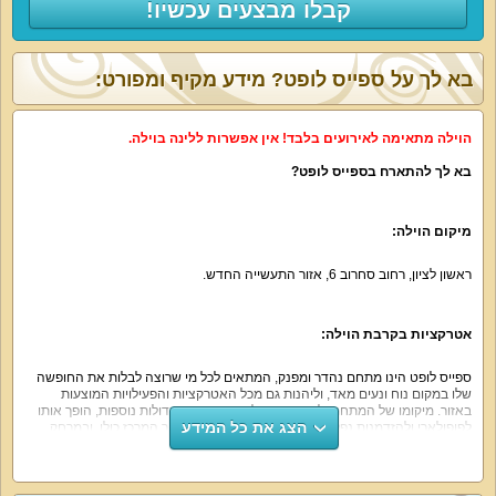
קבלו מבצעים עכשיו!
בא לך על ספייס לופט? מידע מקיף ומפורט:
הוילה מתאימה לאירועים בלבד! אין אפשרות ללינה בוילה.
בא לך להתארח בספייס לופט?
מיקום הוילה:
ראשון לציון, רחוב סחרוב 6, אזור התעשייה החדש.
אטרקציות בקרבת הוילה:
ספייס לופט הינו מתחם נהדר ומפנק, המתאים לכל מי שרוצה לבלות את החופשה
שלו במקום נוח ונעים מאד, וליהנות גם מכל האטרקציות והפעילויות המוצעות
באזור. מיקומו של המתחם, לא רחוק מתל אביב ומערים גדולות נוספות, הופך אותו
הצג את כל המידע
לפופולארי ולהזדמנות נפלאה ליהנות מכל מה שמציע אזור המרכז כולו, ובמרחק
נסיעה קצר מאד מהמתחם.