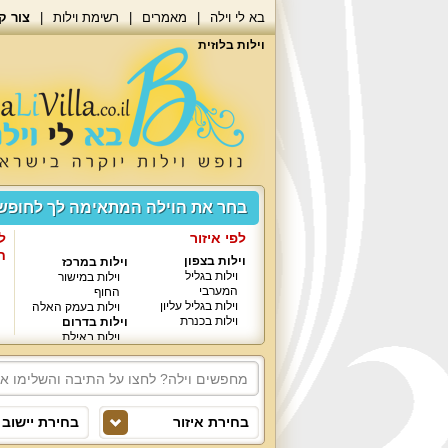
בא לי וילה
מאמרים
רשימת וילות
צור ק
וילות בלוזית
בחר את הוילה המתאימה לך לחופ
לפי איזור
ל
ח
וילות בצפון
וילות במרכז
וילות בגליל
וילות במישור
המערבי
החוף
וילות בגליל עליון
וילות בעמק האלה
וילות בכנרת
וילות בדרום
וילות באילת
בחירת איזור
בחירת יישוב