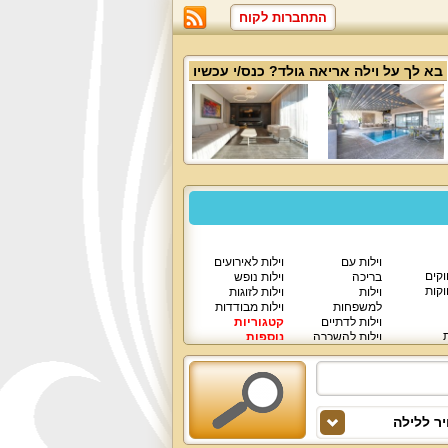
התחברות לקוח
בא לך על
וילה אריאה גולד
? כנס/י עכשיו
וילות עם
וילות לאירועים
וקים
בריכה
וילות נופש
וקות
וילות
וילות לזוגות
למשפחות
וילות מבודדות
וילות לדתיים
קטגוריות
ת
וילות להשכרה
נוספות
וילות יוקרתיות
ר ללילה