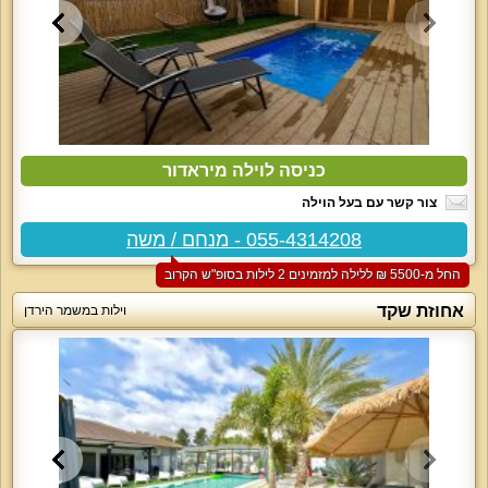
כניסה לוילה מיראדור
צור קשר עם בעל הוילה
055-4314208 - מנחם / משה
החל מ-‏5500 ₪ ללילה למזמינים 2 לילות בסופ"ש הקרוב
אחוזת שקד
וילות במשמר הירדן