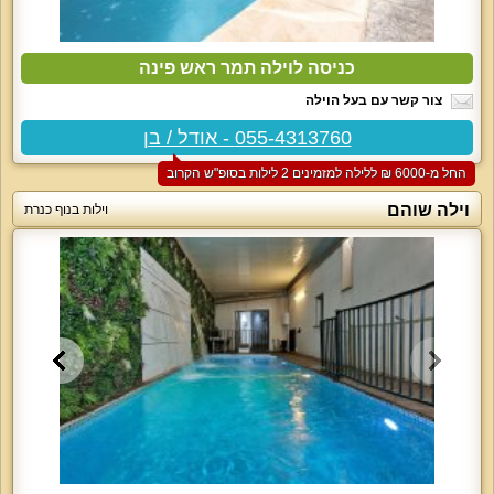
כניסה לוילה תמר ראש פינה
צור קשר עם בעל הוילה
055-4313760 - אודל / בן
החל מ-‏6000 ₪ ללילה למזמינים 2 לילות בסופ"ש הקרוב
וילה שוהם
וילות בנוף כנרת