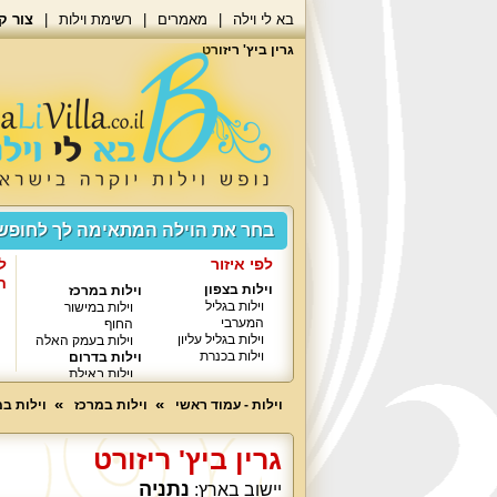
בא לי וילה
מאמרים
רשימת וילות
צור ק
גרין ביץ' ריזורט
בחר את הוילה המתאימה לך לחופ
לפי איזור
ל
ח
וילות בצפון
וילות במרכז
וילות בגליל
וילות במישור
המערבי
החוף
וילות בגליל עליון
וילות בעמק האלה
וילות בכנרת
וילות בדרום
וילות באילת
וילות - עמוד ראשי
וילות במרכז
וילות ב
גרין ביץ' ריזורט
נתניה
יישוב בארץ: