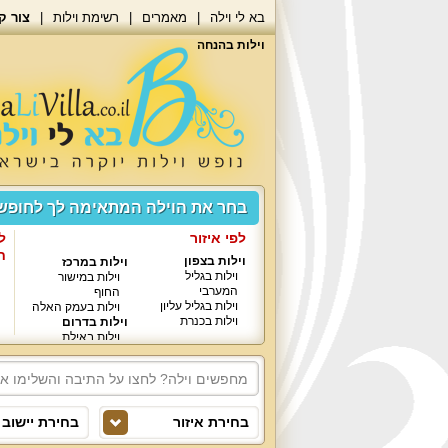
בא לי וילה
מאמרים
רשימת וילות
צור ק
וילות בהנחה
בחר את הוילה המתאימה לך לחופ
לפי איזור
ל
ח
וילות בצפון
וילות במרכז
וילות בגליל
וילות במישור
המערבי
החוף
וילות בגליל עליון
וילות בעמק האלה
וילות בכנרת
וילות בדרום
וילות באילת
בחירת איזור
בחירת יישוב