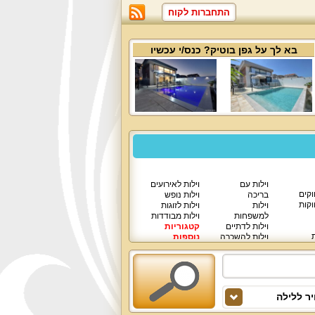
התחברות לקוח
בא לך על
גפן בוטיק
? כנס/י עכשיו
וילות עם
וילות לאירועים
וקים
בריכה
וילות נופש
וקות
וילות
וילות לזוגות
למשפחות
וילות מבודדות
וילות לדתיים
קטגוריות
ת
וילות להשכרה
נוספות
וילות יוקרתיות
ר ללילה