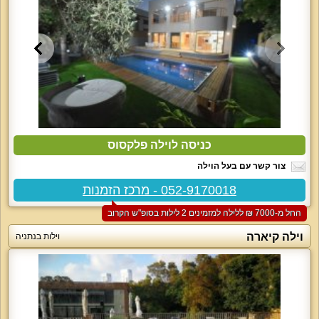
כניסה לוילה פלקסוס
צור קשר עם בעל הוילה
052-9170018 - מרכז הזמנות
החל מ-‏7000 ₪ ללילה למזמינים 2 לילות בסופ"ש הקרוב
וילה קיארה
וילות בנתניה