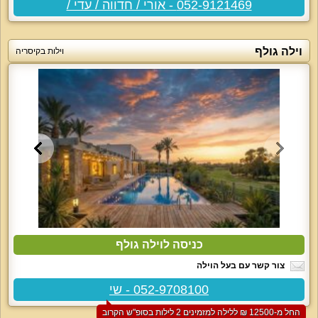
052-9121469 - אורי / חדווה / עדי /
וילה גולף
וילות בקיסריה
כניסה לוילה גולף
צור קשר עם בעל הוילה
052-9708100 - שי
החל מ-‏12500 ₪ ללילה למזמינים 2 לילות בסופ"ש הקרוב