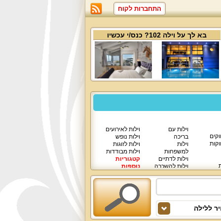
התחברות לקוח
בא לך על
וילה 102
? כנס/י עכשיו
וילות עם
וילות לאירועים
וקים
בריכה
וילות נופש
וקות
וילות
וילות לזוגות
למשפחות
וילות מבודדות
וילות לדתיים
קטגוריות
ת
וילות להשכרה
נוספות
וילות יוקרתיות
ר ללילה