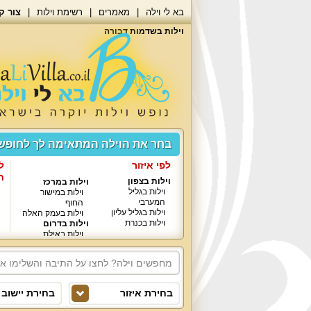
בא לי וילה
מאמרים
רשימת וילות
צור ק
וילות בשדמות דבורה
בחר את הוילה המתאימה לך לחופ
לפי איזור
ל
ח
וילות בצפון
וילות במרכז
וילות בגליל
וילות במישור
המערבי
החוף
וילות בגליל עליון
וילות בעמק האלה
וילות בכנרת
וילות בדרום
וילות באילת
בחירת איזור
בחירת יישוב