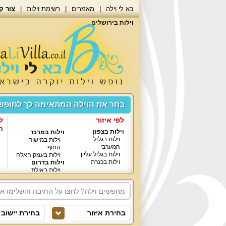
בא לי וילה
מאמרים
רשימת וילות
צור ק
וילות בירושלים
בחר את הוילה המתאימה לך לחופ
לפי איזור
ל
ח
וילות בצפון
וילות במרכז
וילות בגליל
וילות במישור
המערבי
החוף
וילות בגליל עליון
וילות בעמק האלה
וילות בכנרת
וילות בדרום
וילות באילת
בחירת איזור
בחירת יישוב