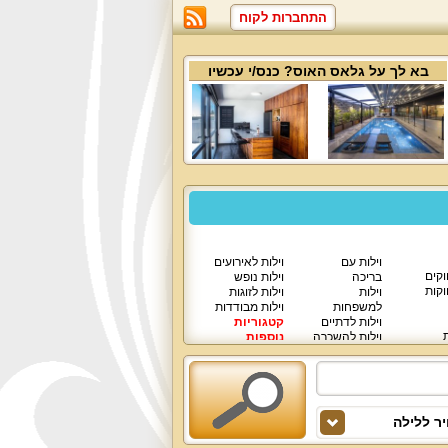
התחברות לקוח
בא לך על
גלאס האוס
? כנס/י עכשיו
וילות עם
וילות לאירועים
וקים
בריכה
וילות נופש
וקות
וילות
וילות לזוגות
למשפחות
וילות מבודדות
וילות לדתיים
קטגוריות
ת
וילות להשכרה
נוספות
וילות יוקרתיות
ר ללילה