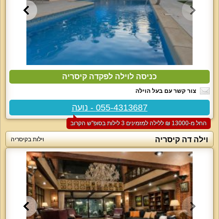
כניסה לוילה לפקדה קיסריה
צור קשר עם בעל הוילה
055-4313687 - נועה
החל מ-‏13000 ₪ ללילה למזמינים 3 לילות בסופ"ש הקרוב
וילה דה קיסריה
וילות בקיסריה