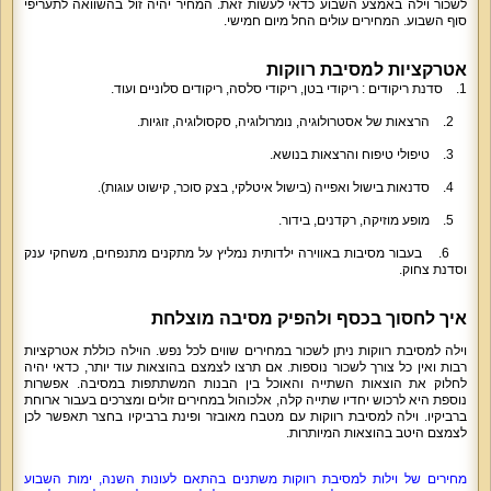
לשכור וילה באמצע השבוע כדאי לעשות זאת. המחיר יהיה זול בהשוואה לתעריפי
סוף השבוע. המחירים עולים החל מיום חמישי.
אטרקציות למסיבת רווקות
1. סדנת ריקודים : ריקודי בטן, ריקודי סלסה, ריקודים סלוניים ועוד.
2. הרצאות של אסטרולוגיה, נומרולוגיה, סקסולוגיה, זוגיות.
3. טיפולי טיפוח והרצאות בנושא.
4. סדנאות בישול ואפייה (בישול איטלקי, בצק סוכר, קישוט עוגות).
5. מופע מוזיקה, רקדנים, בידור.
6. בעבור מסיבות באווירה ילדותית נמליץ על מתקנים מתנפחים, משחקי ענק
וסדנת צחוק.
איך לחסוך בכסף ולהפיק מסיבה מוצלחת
וילה למסיבת רווקות ניתן לשכור במחירים שווים לכל נפש. הוילה כוללת אטרקציות
רבות ואין כל צורך לשכור נוספות. אם תרצו לצמצם בהוצאות עוד יותר, כדאי יהיה
לחלוק את הוצאות השתייה והאוכל בין הבנות המשתתפות במסיבה. אפשרות
נוספת היא לרכוש יחדיו שתייה קלה, אלכוהול במחירים זולים ומצרכים בעבור ארוחת
ברביקיו. וילה למסיבת רווקות עם מטבח מאובזר ופינת ברביקיו בחצר תאפשר לכן
לצמצם היטב בהוצאות המיותרות.
מחירים של וילות למסיבת רווקות משתנים בהתאם לעונות השנה, ימות השבוע