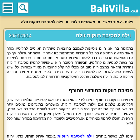
וילות - עמוד ראשי
מאמרים וילות
וילה למסיבת רווקות זולה
וילה למסיבת רווקות זולה
30/01/2014
בתקופה בה אנו חיים ניסיונות לצמצם בהוצאות מיותרות הגיוניים לחלוטין. מהר
מאוד מגיעה התקופה בה כל החברות מתחתנות בזו אחר זו. השמחה גדולה אך כך
גם ההוצאות הכספיות. כבר לאחר האירוע השני מבינות הבנות כי ניסיונות לצמצם
בהוצאות לגיטימיים לחלוטין. הבשורה הטובה היא שאפשר להפיק מסיבת רווקות
נהדרת ומלאה במצב רוח טוב גם מבלי להיקלע להוצאות מאוד גבוהות. כל שיש
לעשות הוא לשכור וילה למסיבת רווקות עם בריכה, ג'קוזי, מתחם מסיבה והרבה
מוזיקה טובה. הוילה משלבת את כל האטרקציות הדרושות לכן למסיבה.
מסיבת רווקות בחודשי החורף
אירועים בתקופת החורף באים לידי ביטוי במחירים אטרקטיביים. אולמות אירועים,
תקליטנים, צלמים וגם וילות למסיבת רווקות, מושכרים בתעריפים נמוכים יותר
בחודשי החורף. הסיבה לכך היא הירידה בביקוש. בניגוד לעומס הרב בחודשי הקיץ,
מעטים בוחרים להינשא בחורף. אם התמזל מזלכן ואתן מפיקות מסיבת רווקות
חורפית, תוכלו ליהנות ממחירים אטרקטיביים ולשכור וילה מדהימה במחיר שווה לכל
נפש.
שימו לב, כאשר בוחרים
וילה למסיבת רווקות
בעבור אירוע חורפי, כדאי יהיה