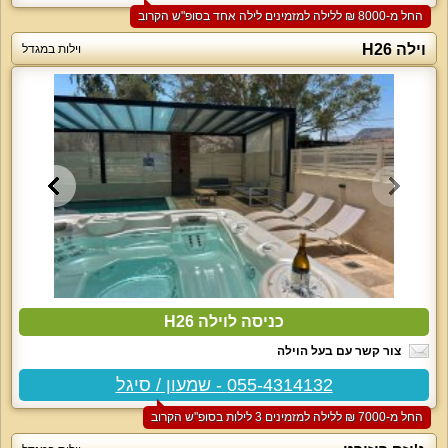
החל מ-‏8000 ₪ ללילה למזמינים לילה אחד בסופ"ש הקרוב
וילה H26
וילות במגדל
כניסה לוילה H26
צור קשר עם בעל הוילה
055-4314132 - שמעון / סיגל
החל מ-‏7000 ₪ ללילה למזמינים 3 לילות בסופ"ש הקרוב