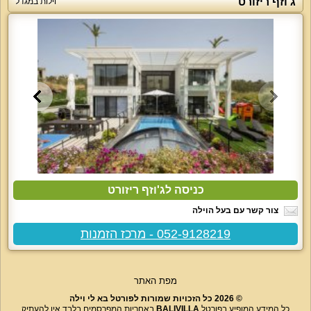
ג'וזף ריזורט
וילות במגדל
כניסה לג'וזף ריזורט
צור קשר עם בעל הוילה
052-9128219 - מרכז הזמנות
מפת האתר
© 2026 כל הזכויות שמורות לפורטל בא לי וילה
כל המידע המופיע בפורטל
BALIVILLA
באחריות המפרסמים בלבד אין להעתיק