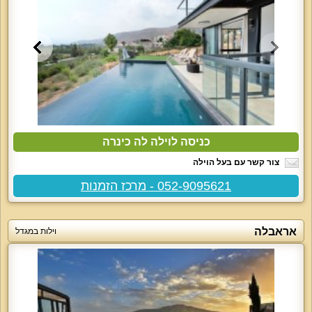
כניסה לוילה לה כינרה
צור קשר עם בעל הוילה
052-9095621 - מרכז הזמנות
אראבלה
וילות במגדל